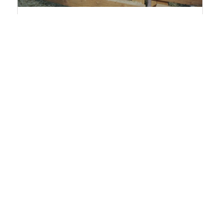
La Houlette
La Devise