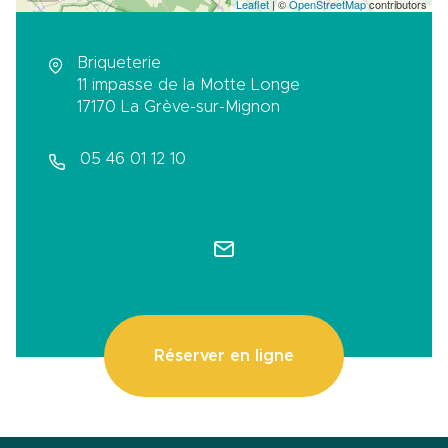
Leaflet
| ©
OpenStreetMap
contributors
Briqueterie
11 impasse de la Motte Longe
17170
La Grève-sur-Mignon
05 46 01 12 10
Réserver en ligne