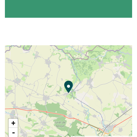
Tour : 18h-19h-20h
+
-