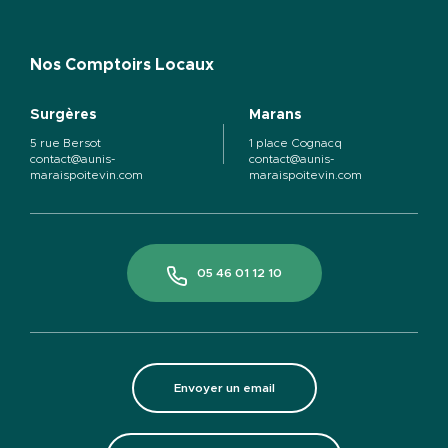
Nos Comptoirs Locaux
Surgères
Marans
5 rue Bersot
1 place Cognacq
contact@aunis-
contact@aunis-
maraispoitevin.com
maraispoitevin.com
05 46 01 12 10
Envoyer un email