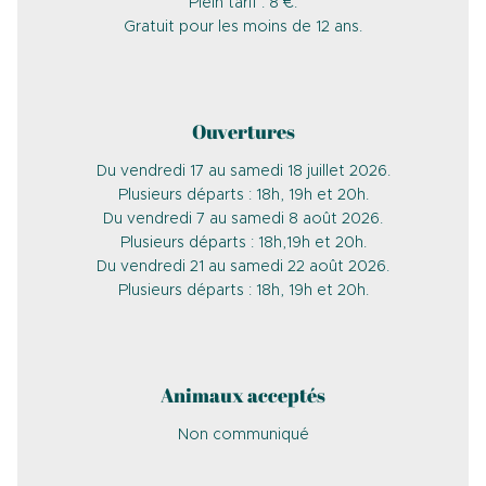
Plein tarif : 8 €.
Gratuit pour les moins de 12 ans.
PROGRAMME COMPLET :
* Vendredi 17 et samedi 18 juillet : Marais tour
bus à 18h, 19h et 20h (Sur réservation)
Bal ambulant présent à partir de 17h avec
boissons, petite restauration et bal dansant à
Ouvertures
partir de 21h.
Du vendredi 17 au samedi 18 juillet 2026.
*Vendredi 7 aout : Marais Tour Bus à 18h, 19h
Plusieurs départs : 18h, 19h et 20h.
ou 20h (Sur réservation)
Du vendredi 7 au samedi 8 août 2026.
Apéro du port proposé par l'association
Plusieurs départs : 18h,19h et 20h.
Festimignon à partir de 20h avec le groupe
Du vendredi 21 au samedi 22 août 2026.
TICAS.
Plusieurs départs : 18h, 19h et 20h.
*Samedi 8 août : Marais Tour Bus à 18h, 19h ou
20h (Sur réservation)
Bal ambulant présent à partir de 17h avec
boissons, petite restauration et bal dansant à
Animaux acceptés
partir de 21h.
Non communiqué
*Vendredi 21 aout : Marais Tour Bus à 18h, 19h
ou 20h (Sur réservation)